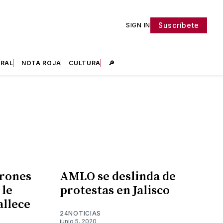
Suscríbete
SIGN IN
IRAL
NOTA ROJA
CULTURA
🔎
drones
AMLO se deslinda de
 le
protestas en Jalisco
allece
24NOTICIAS
junio 5, 2020