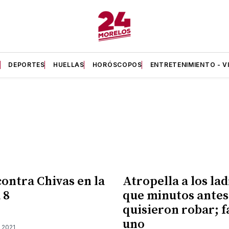
A
DEPORTES
HUELLAS
HORÓSCOPOS
ENTRETENIMIENTO - V
ontra Chivas en la
Atropella a los la
 8
que minutos antes
quisieron robar; f
uno
 2021